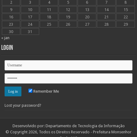
2
3
4
5
6
7
8
9
10
11
12
13
14
15
16
17
18
19
20
21
22
23
24
25
26
27
28
29
30
31
« jan
Login
Remember Me
Lost your password?
Desenvolvido por: Departamento de Tecnologia da Informação
© Copyright 2026, Todos os Direitos Reservado - Prefeitura Monsenhor