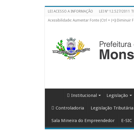
LEI ACESSO A INFORMAÇÃO
LEI Nº 12.527/2011
Acessibilidade: Aumentar Fonte (Ctrl + (+)) Diminuir Fon
Institucional
Legislação
Controladoria
Legislação Tributária
Sala Mineira do Empreendedor
E-SIC