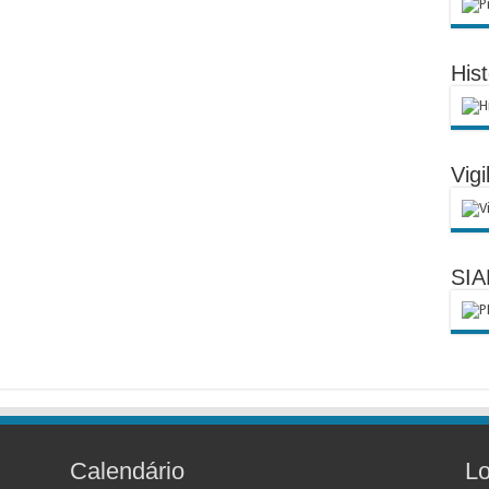
His
Vigi
SIA
Calendário
Lo