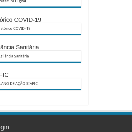
tórico COVID-19
lância Sanitária
FIC
gin