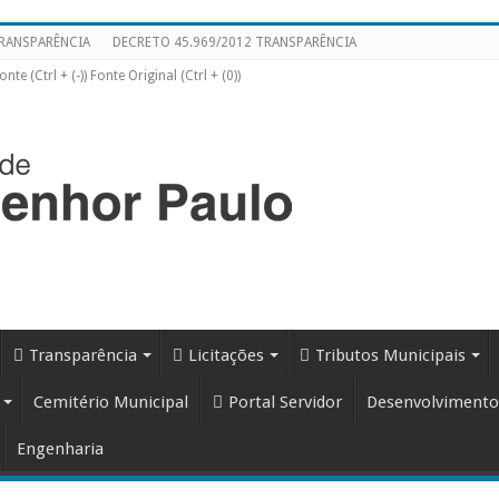
 TRANSPARÊNCIA
DECRETO 45.969/2012 TRANSPARÊNCIA
te (Ctrl + (-)) Fonte Original (Ctrl + (0))
Transparência
Licitações
Tributos Municipais
Cemitério Municipal
Portal Servidor
Desenvolvimento
Engenharia