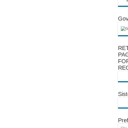
Gov
RE
PA
FO
RE
Sis
Pref